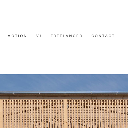
M O T I O N
V J
F R E E L A N C E R
C O N T A C T