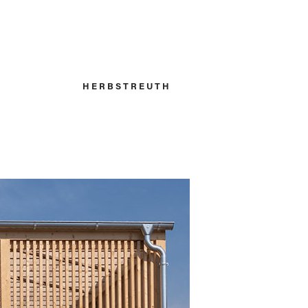
H E R B S T R E U T H