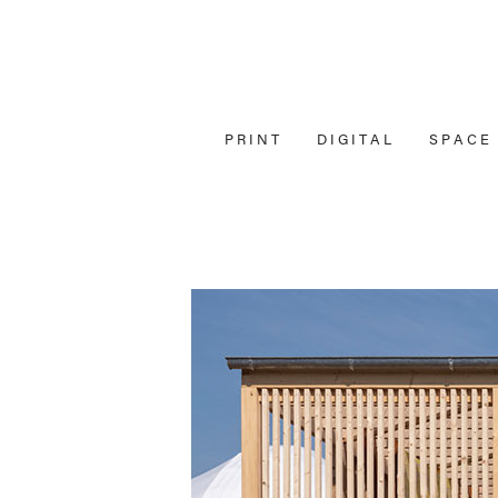
P R I N T
D I G I T A L
S P A C E