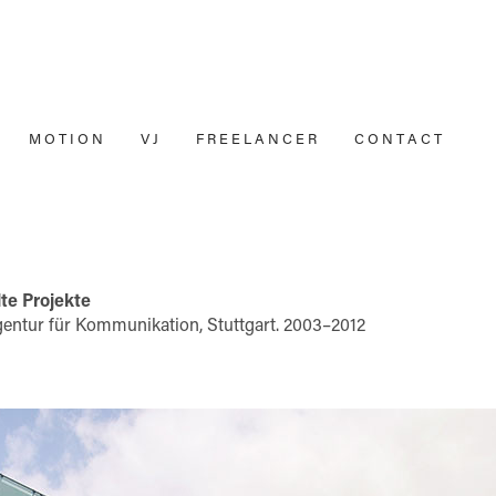
M O T I O N
V J
F R E E L A N C E R
C O N T A C T
te Projekte
gentur für Kommunikation, Stuttgart. 2003–2012