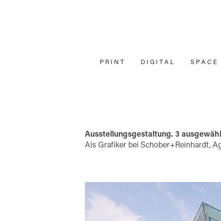
P R I N T
D I G I T A L
S P A C E
Ausstellungsgestaltung. 3 ausgewähl
Als Grafiker bei Schober+Reinhardt, A