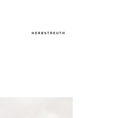
H E R B S T R E U T H