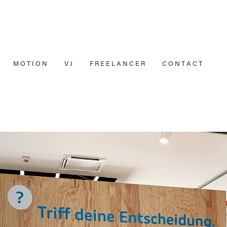
M O T I O N
V J
F R E E L A N C E R
C O N T A C T