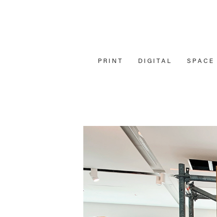
P R I N T
D I G I T A L
S P A C E