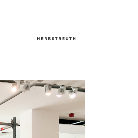
H E R B S T R E U T H